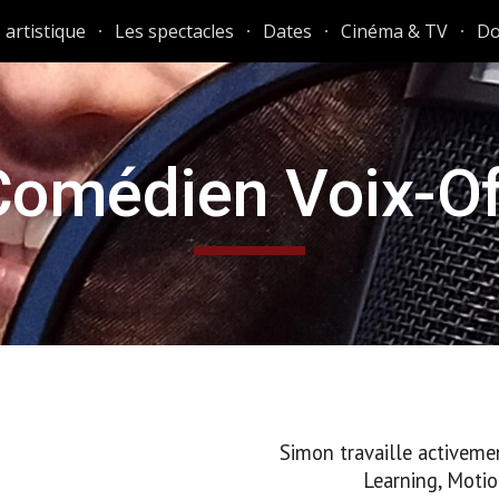
 artistique
Les spectacles
Dates
Cinéma & TV
Do
ip to main content
Skip to navigat
Comédien Voix-Of
Simon travaille activemen
Learning, Motion